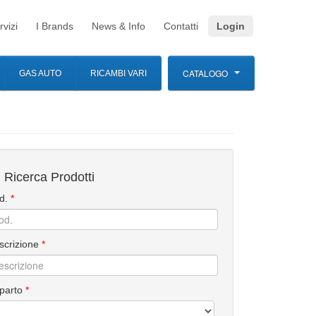
rvizi
I Brands
News & Info
Contatti
Login
CATALOGO
GAS AUTO
RICAMBI VARI
Ricerca Prodotti
d.
*
scrizione
*
parto
*