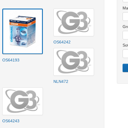
Ma
Gr
OS64242
So
OS64193
NLN472
OS64243