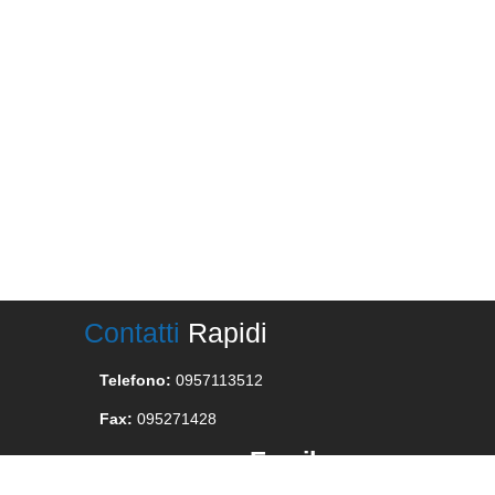
Contatti
Rapidi
Telefono:
0957113512
Fax:
095271428
Email
oppure contattaci via