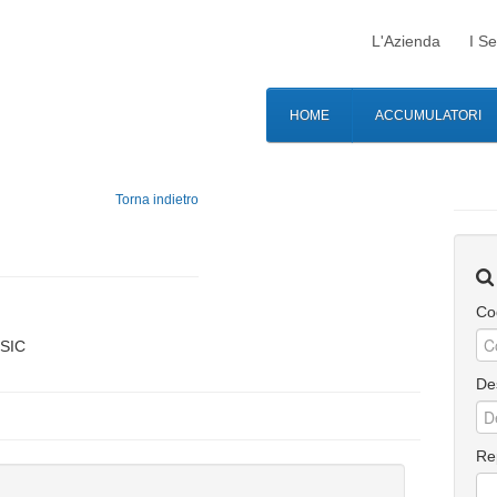
L'Azienda
I Se
HOME
ACCUMULATORI
Torna indietro
Co
SSIC
De
Re