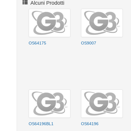
Alcuni Prodotti
OS64175
OS9007
OS64196BL1
OS64196