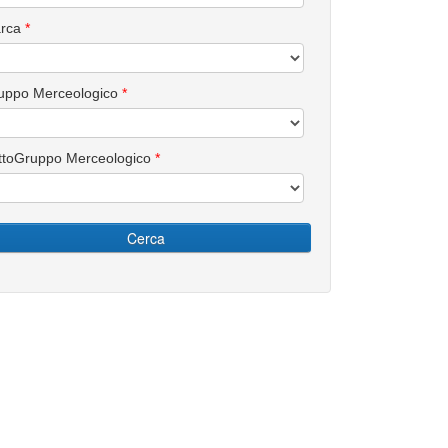
rca
*
uppo Merceologico
*
ttoGruppo Merceologico
*
Cerca