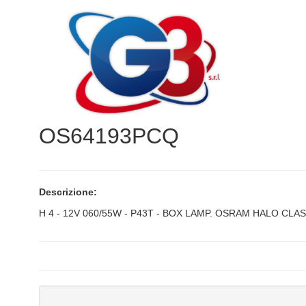
OS64193PCQ
Descrizione:
H 4 - 12V 060/55W - P43T - BOX LAMP. OSRAM HALO CLA