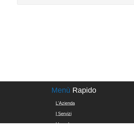
Menù
Rapido
L'Azienda
I Servizi
I brands