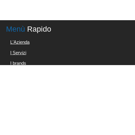
Menù
Rapido
L'Azienda
I Servizi
I brands
News & Info
Contatti
Condizioni d'uso
Privacy Policy
I Prodotti
Accumulatori