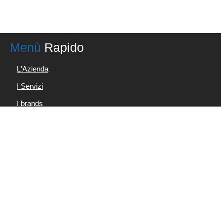
Menù
Rapido
L'Azienda
I Servizi
I brands
News & Info
Contatti
Condizioni d'uso
Privacy Policy
I Prodotti
Accumulatori